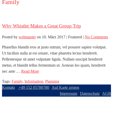
Family
Why Whistler Makes a Great Group Trip
Posted by
webmaster
on
10. März 2017
| Featured
|
No Comments
Phasellus blandit eros at justo rutrum, vel posuere sapien volutpat.
Ut facilisis nulla at est ornare, vitae pharetra lectus hendrerit.
Pellentesque sit amet vulputate ligula. Nullam suscipit hendrerit
metus, et blandit tellus fermentum ut. Aenean leo quam, hendrerit
nec ante …
Read More
Tags:
Family
,
Information
,
Planning
Kontakt
|
‭ +49 152 05780780‬‬
|
Auf Karte zeigen
Impressum
|
Datenschutz
|
AGB